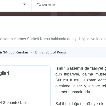
Gaziemir
gösteren Hürmet Sürücü Kursu hakkında detaylı bilgi al ve incele
r Sürücü Kursları
Hürmet Sürücü Kursu
İzmir Gaziemir'da
faaliyet
gileri
gün itibariyle, daima müşt
Sürücü Kursu, Uzman eğitme
ötesinde, güler yüzle ve tek
hizmet sunmaktadır.
14
Gaziemir
/
İzmir
Sahibi olduğu tecrübeye ek ol