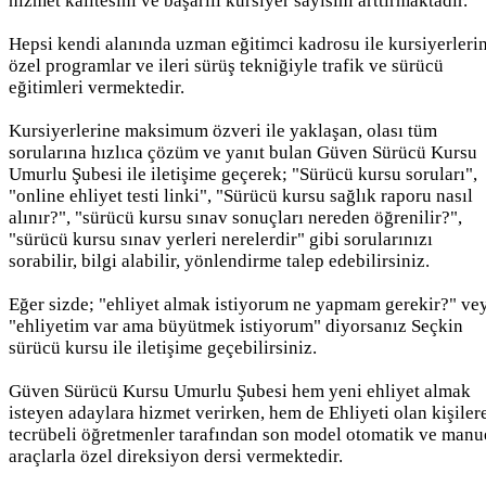
hizmet kalitesini ve başarılı kursiyer sayısını arttırmaktadır.
Hepsi kendi alanında uzman eğitimci kadrosu ile kursiyerleri
özel programlar ve ileri sürüş tekniğiyle trafik ve sürücü
eğitimleri vermektedir.
Kursiyerlerine maksimum özveri ile yaklaşan, olası tüm
sorularına hızlıca çözüm ve yanıt bulan Güven Sürücü Kursu
Umurlu Şubesi ile iletişime geçerek; "Sürücü kursu soruları",
"online ehliyet testi linki", "Sürücü kursu sağlık raporu nasıl
alınır?", "sürücü kursu sınav sonuçları nereden öğrenilir?",
"sürücü kursu sınav yerleri nerelerdir" gibi sorularınızı
sorabilir, bilgi alabilir, yönlendirme talep edebilirsiniz.
Eğer sizde; "ehliyet almak istiyorum ne yapmam gerekir?" ve
"ehliyetim var ama büyütmek istiyorum" diyorsanız Seçkin
sürücü kursu ile iletişime geçebilirsiniz.
Güven Sürücü Kursu Umurlu Şubesi hem yeni ehliyet almak
isteyen adaylara hizmet verirken, hem de Ehliyeti olan kişiler
tecrübeli öğretmenler tarafından son model otomatik ve manu
araçlarla özel direksiyon dersi vermektedir.