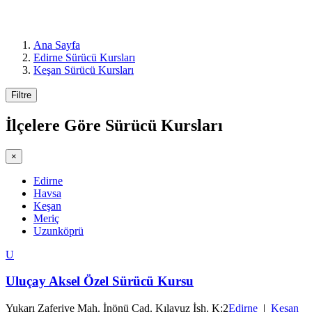
Ana Sayfa
Edirne Sürücü Kursları
Keşan Sürücü Kursları
Filtre
İlçelere Göre
Sürücü Kursları
×
Edirne
Havsa
Keşan
Meriç
Uzunköprü
U
Uluçay Aksel Özel Sürücü Kursu
Yukarı Zaferiye Mah. İnönü Cad. Kılavuz İşh. K:2
Edirne
|
Keşan