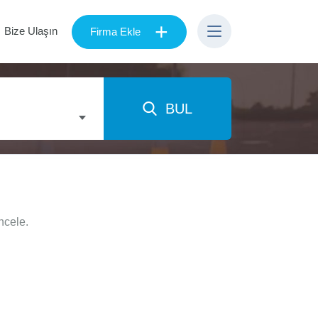
+
Bize Ulaşın
Firma Ekle
BUL
ncele.