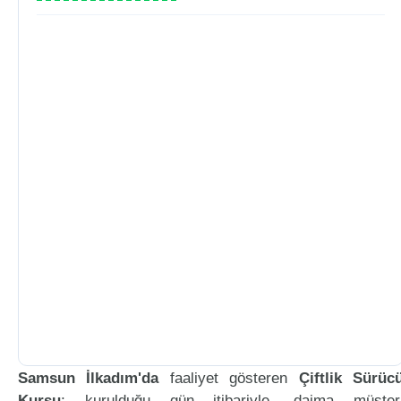
Samsun İlkadım'da
faaliyet gösteren
Çiftlik Sürüc
Kursu
; kurulduğu gün itibariyle, daima müşter