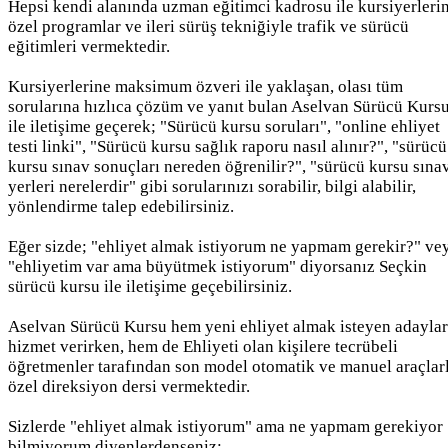
Hepsi kendi alanında uzman eğitimci kadrosu ile kursiyerleri
özel programlar ve ileri sürüş tekniğiyle trafik ve sürücü
eğitimleri vermektedir.
Kursiyerlerine maksimum özveri ile yaklaşan, olası tüm
sorularına hızlıca çözüm ve yanıt bulan Aselvan Sürücü Kurs
ile iletişime geçerek; "Sürücü kursu soruları", "online ehliyet
testi linki", "Sürücü kursu sağlık raporu nasıl alınır?", "sürücü
kursu sınav sonuçları nereden öğrenilir?", "sürücü kursu sına
yerleri nerelerdir" gibi sorularınızı sorabilir, bilgi alabilir,
yönlendirme talep edebilirsiniz.
Eğer sizde; "ehliyet almak istiyorum ne yapmam gerekir?" ve
"ehliyetim var ama büyütmek istiyorum" diyorsanız Seçkin
sürücü kursu ile iletişime geçebilirsiniz.
Aselvan Sürücü Kursu hem yeni ehliyet almak isteyen adayla
hizmet verirken, hem de Ehliyeti olan kişilere tecrübeli
öğretmenler tarafından son model otomatik ve manuel araçlar
özel direksiyon dersi vermektedir.
Sizlerde "ehliyet almak istiyorum" ama ne yapmam gerekiyor
bilmiyorum diyenlerdenseniz;