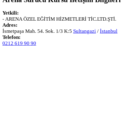
Yetkili:
- ARENA ÖZEL EĞİTİM HİZMETLERİ TİC.LTD.ŞTİ.
Adres:
İsmetpaşa Mah. 54. Sok. 1/3 K:5
Sultangazi
/
İstanbul
Telefon:
0212 619 90 90