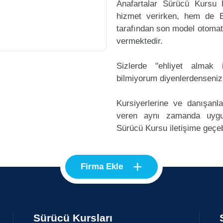
Anafartalar Sürücü Kursu 
hizmet verirken, hem de Eh
tarafından son model otomati
vermektedir.
Sizlerde "ehliyet alma
bilmiyorum diyenlerdenseniz
Kursiyerlerine ve danışanl
veren aynı zamanda uygu
Sürücü Kursu iletişime geçebi
+
Firma Ekle
Sürücü Kursları