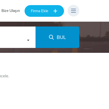
+
Bize Ulaşın
Firma Ekle
BUL
ncele.