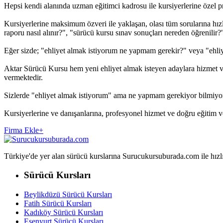
Hepsi kendi alanında uzman eğitimci kadrosu ile kursiyerlerine özel pro
Kursiyerlerine maksimum özveri ile yaklaşan, olası tüm sorularına hızl
raporu nasıl alınır?", "sürücü kursu sınav sonuçları nereden öğrenilir?", 
Eğer sizde; "ehliyet almak istiyorum ne yapmam gerekir?" veya "ehliy
Aktar Sürücü Kursu hem yeni ehliyet almak isteyen adaylara hizmet ver
vermektedir.
Sizlerde "ehliyet almak istiyorum" ama ne yapmam gerekiyor bilmiyo
Kursiyerlerine ve danışanlarına, profesyonel hizmet ve doğru eğitim 
Firma Ekle
+
Türkiye'de yer alan sürücü kurslarına Surucukursuburada.com ile hızlıca 
Sürücü Kursları
Beylikdüzü Sürücü Kursları
Fatih Sürücü Kursları
Kadıköy Sürücü Kursları
Esenyurt Sürücü Kursları