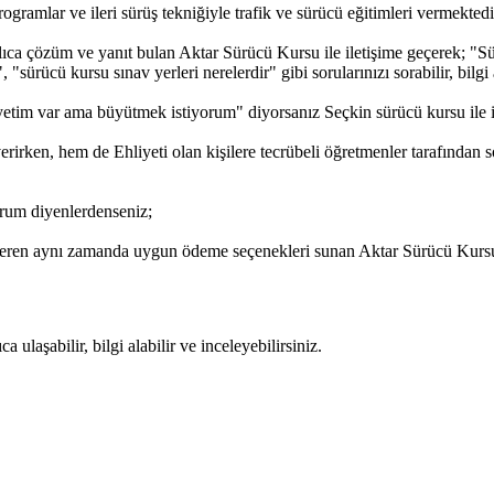
gramlar ve ileri sürüş tekniğiyle trafik ve sürücü eğitimleri vermektedi
ıca çözüm ve yanıt bulan Aktar Sürücü Kursu ile iletişime geçerek; "Sürü
"sürücü kursu sınav yerleri nerelerdir" gibi sorularınızı sorabilir, bilgi 
etim var ama büyütmek istiyorum" diyorsanız Seçkin sürücü kursu ile ile
irken, hem de Ehliyeti olan kişilere tecrübeli öğretmenler tarafından 
rum diyenlerdenseniz;
veren aynı zamanda uygun ödeme seçenekleri sunan Aktar Sürücü Kursu i
ulaşabilir, bilgi alabilir ve inceleyebilirsiniz.