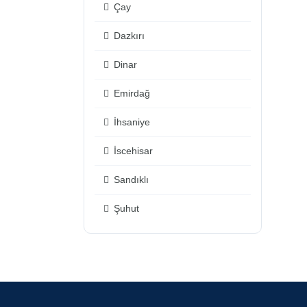
Çay
Dazkırı
Dinar
Emirdağ
İhsaniye
İscehisar
Sandıklı
Şuhut